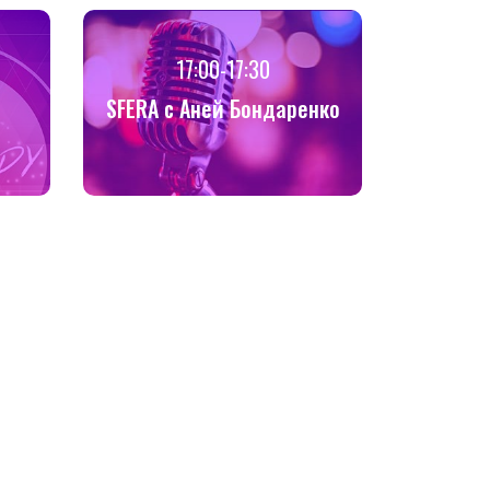
17:00-17:30
SFERA с Аней Бондаренко