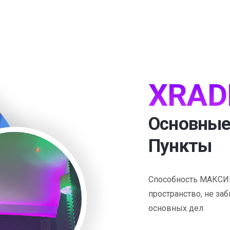
XRAD
Основные
Пункты
Способность МАКСИ
пространство, не заб
основных дел