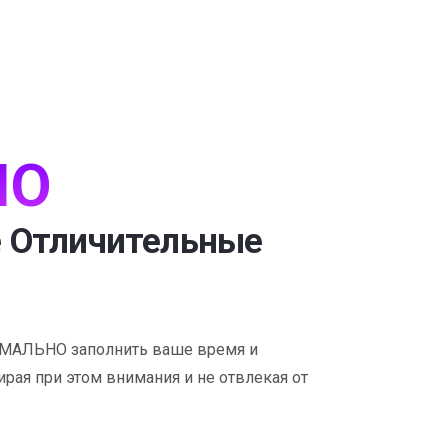
IO
 Отличительные
МАЛЬНО заполнить ваше время и
ирая при этом внимания и не отвлекая от