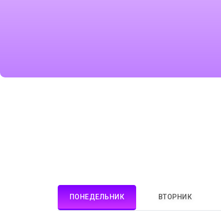
ПОНЕДЕЛЬНИК
ВТОРНИК