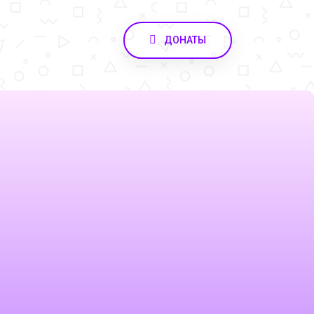
ДОНАТЫ