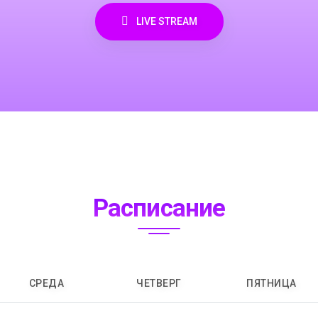
LIVE STREAM
Расписание
СРЕДА
ЧЕТВЕРГ
ПЯТНИЦА