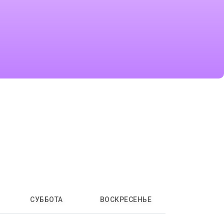
СУББОТА
ВОСКРЕСЕНЬЕ