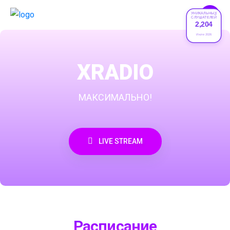
УНИКАЛЬНЫХ
СЛУШАТЕЛЕЙ
2,204
Июле 2026
XRADIO
МАКСИМАЛЬНО!
LIVE STREAM
Расписание