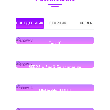
ПОНЕДЕЛЬНИК
ВТОРНИК
СРЕДА
Ч
13:00-13:30
Top 10
14:00-14:30
SFERA с Аней Бондаренко
16:00-17:00
MixDaddy DJ SET
17:00-17:30