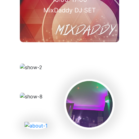
MixDaddy DJ SET
17:00-17:30
SFERA с Аней Бондаренко
18:00-18:30
Toп 10