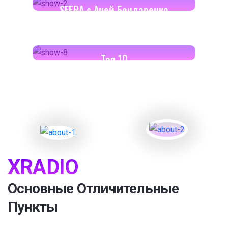
SFERA с Аней Бондаренко
18:00-18:30
Toп 10
XRADIO
Основные Отличительные
Пункты