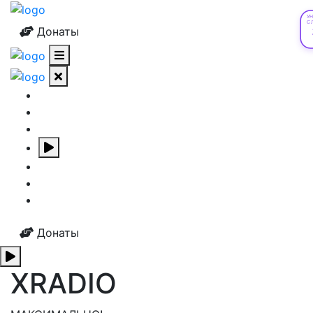
У
С
Донаты
Донаты
XRADIO