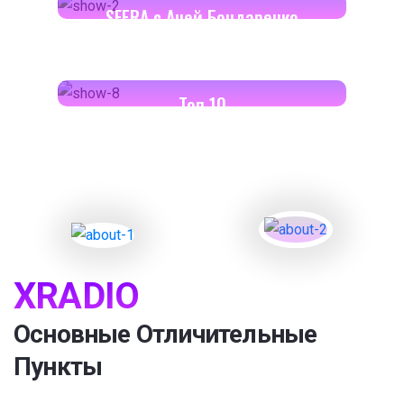
SFERA с Аней Бондаренко
18:00-18:30
Toп 10
XRADIO
Основные Отличительные
Пункты