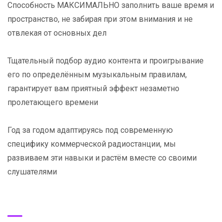
Способность МАКСИМАЛЬНО заполнить ваше время и
пространство, не забирая при этом внимания и не
отвлекая от основных дел
Тщательный подбор аудио контента и проигрывание
его по определённым музыкальным правилам,
гарантирует вам приятный эффект незаметно
пролетающего времени
Год за годом адаптируясь под современную
специфику коммерческой радиостанции, мы
развиваем эти навыки и растём вместе со своими
слушателями