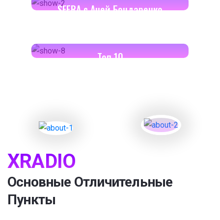
SFERA с Аней Бондаренко
18:00-18:30
Toп 10
XRADIO
Основные Отличительные
Пункты