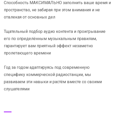
Способность МАКСИМАЛЬНО заполнить ваше время и
пространство, не забирая при этом внимания и не
отвлекая от основных дел
Тщательный подбор аудио контента и проигрывание
его по определённым музыкальным правилам,
гарантирует вам приятный эффект незаметно
пролетающего времени
Год за годом адаптируясь под современную
специфику коммерческой радиостанции, мы
развиваем эти навыки и растём вместе со своими
слушателями