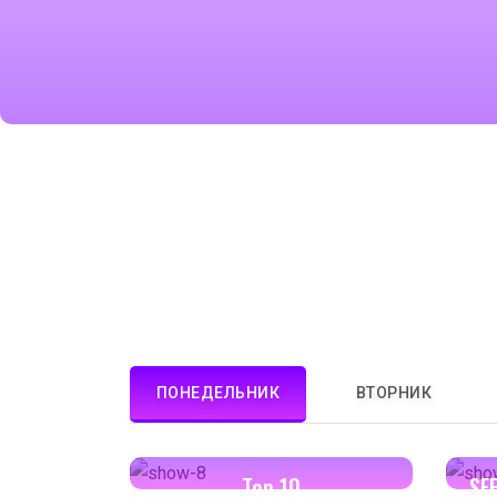
ПОНЕДЕЛЬНИК
ВТОРНИК
13:00-13:30
Top 10
SF