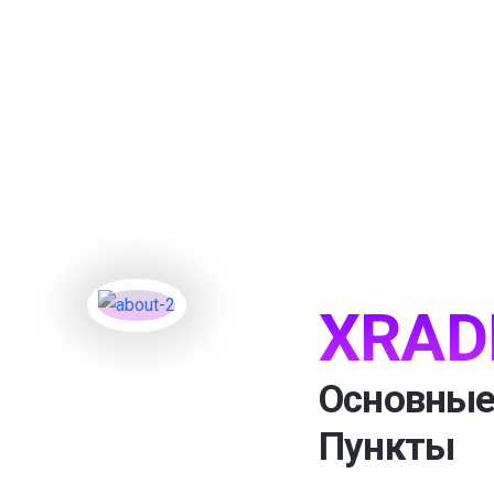
XRAD
Основные
Пункты