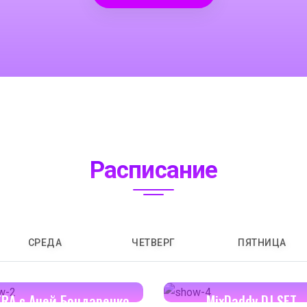
Расписание
СРЕДА
ЧЕТВЕРГ
ПЯТНИЦА
14:00-14:30
16:00-17:00
ERA с Аней Бондаренко
MixDaddy DJ SET