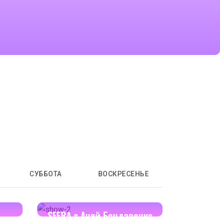
СУББОТА
ВОСКРЕСЕНЬЕ
17:00-17:30
SFERA с Аней Бондаренко