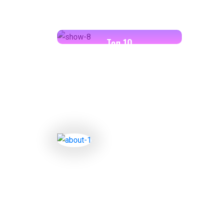
18:00-18:30
Toп 10