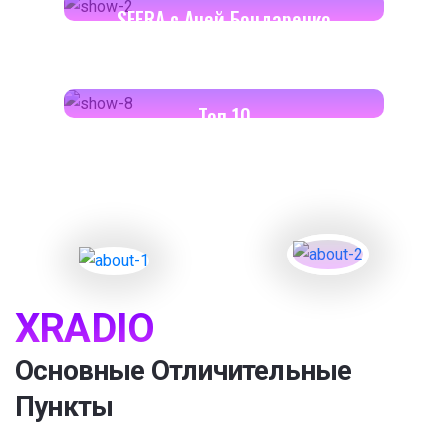
SFERA с Аней Бондаренко
18:00-18:30
Toп 10
XRADIO
Основные Отличительные
Пункты