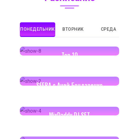
ПОНЕДЕЛЬНИК
ВТОРНИК
СРЕДА
Ч
13:00-13:30
Top 10
14:00-14:30
SFERA с Аней Бондаренко
16:00-17:00
MixDaddy DJ SET
17:00-17:30