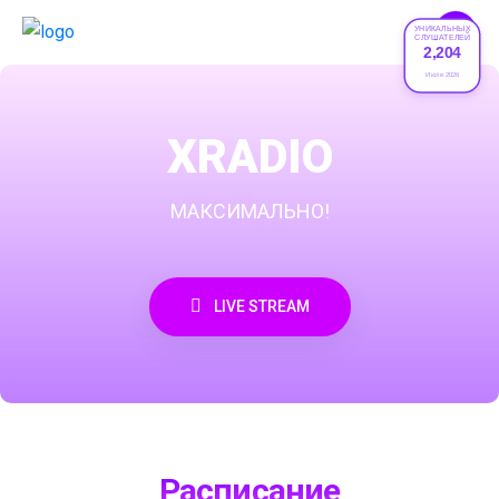
УНИКАЛЬНЫХ
СЛУШАТЕЛЕЙ
2,204
Июле 2026
XRADIO
МАКСИМАЛЬНО!
LIVE STREAM
Расписание