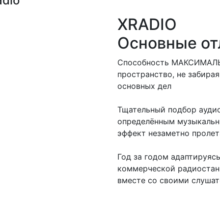
adio
XRADIO
Основные от
Способность МАКСИМАЛЬ
пространство, не забирая
основных дел
Тщательный подбор аудио
определённым музыкальн
эффект незаметно проле
Год за годом адаптируяс
коммерческой радиостанц
вместе со своими слуша