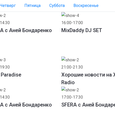
Четверг
Пятница
Суббота
Воскресенье
14:30
16:00-17:00
A с Аней Бондаренко
MixDaddy DJ SET
19:30
21:00-21:30
 Paradise
Хорошие новости на 
Radio
14:30
17:00-17:30
A с Аней Бондаренко
SFERA с Аней Бондар