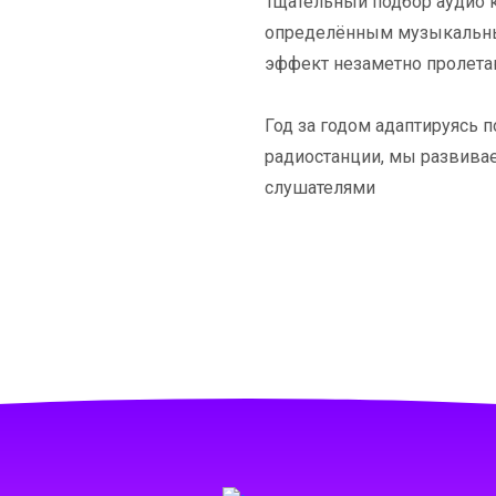
Тщательный подбор аудио к
определённым музыкальны
эффект незаметно пролет
Год за годом адаптируясь
радиостанции, мы развивае
слушателями