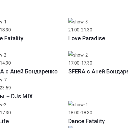
18:30
21:00-21:30
 Fatality
Love Paradise
14:30
17:00-17:30
A с Аней Бондаренко
SFERA с Аней Бондар
23:59
ы – DJs MIX
17:30
18:00-18:30
Life
Dance Fatality