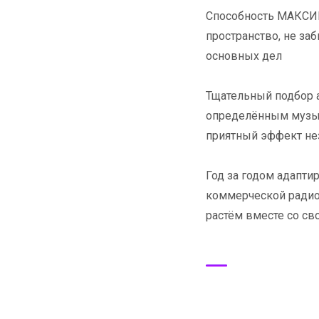
Способность МАКСИ
пространство, не заб
основных дел
Тщательный подбор а
определённым музык
приятный эффект не
Год за годом адапт
коммерческой радио
растём вместе со с