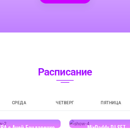
Расписание
СРЕДА
ЧЕТВЕРГ
ПЯТНИЦА
14:00-14:30
16:00-17:00
ERA с Аней Бондаренко
MixDaddy DJ SET