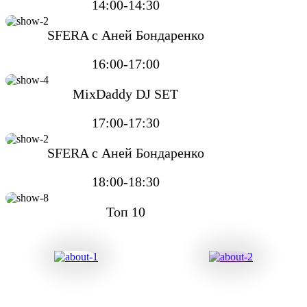
14:00-14:30
SFERA с Аней Бондаренко
16:00-17:00
MixDaddy DJ SET
17:00-17:30
SFERA с Аней Бондаренко
18:00-18:30
Toп 10
XRADIO