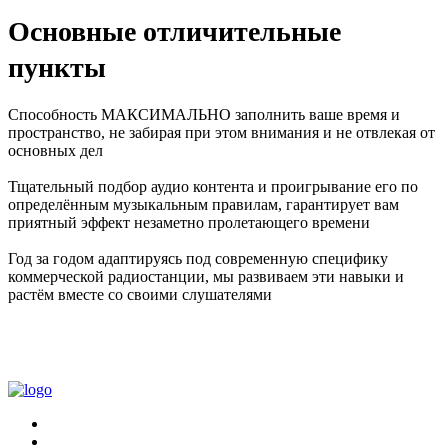
Основные отличительные
пункты
Способность МАКСИМАЛЬНО заполнить ваше время и
пространство, не забирая при этом внимания и не отвлекая от
основных дел
Тщательный подбор аудио контента и проигрывание его по
определённым музыкальным правилам, гарантирует вам
приятный эффект незаметно пролетающего времени
Год за годом адаптируясь под современную специфику
коммерческой радиостанции, мы развиваем эти навыки и
растём вместе со своими слушателями