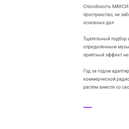
Способность МАКСИ
пространство, не заб
основных дел
Тщательный подбор а
определённым музык
приятный эффект не
Год за годом адапт
коммерческой радио
растём вместе со с