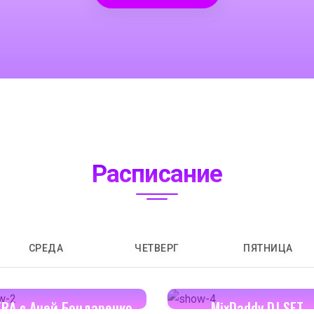
Расписание
СРЕДА
ЧЕТВЕРГ
ПЯТНИЦА
14:00-14:30
16:00-17:00
ERA с Аней Бондаренко
MixDaddy DJ SET