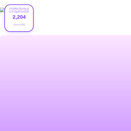
УНИКАЛЬНЫХ
СЛУШАТЕЛЕЙ
2,204
Июле 2026