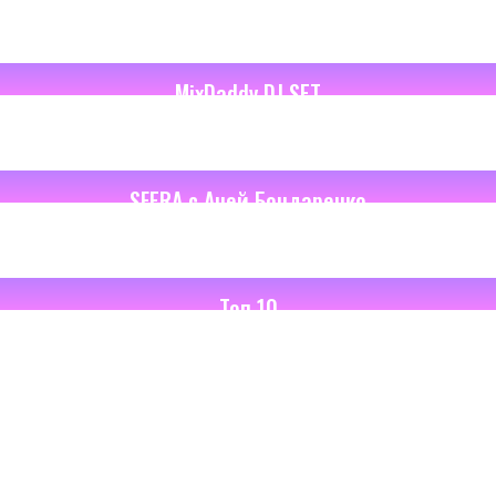
16:00-17:00
MixDaddy DJ SET
17:00-17:30
SFERA с Аней Бондаренко
18:00-18:30
Toп 10