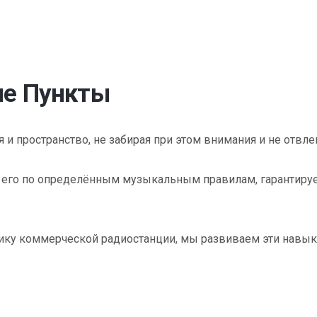
ые Пункты
пространство, не забирая при этом внимания и не отвле
е его по определённым музыкальным правилам, гарантиру
ику коммерческой радиостанции, мы развиваем эти навык