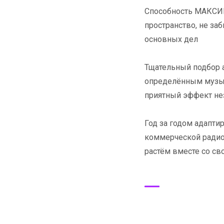
Способность МАКСИ
пространство, не заб
основных дел
Тщательный подбор а
определённым музык
приятный эффект не
Год за годом адапт
коммерческой радио
растём вместе со с