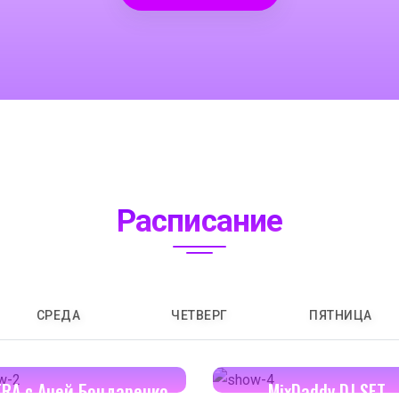
Расписание
СРЕДА
ЧЕТВЕРГ
ПЯТНИЦА
14:00-14:30
16:00-17:00
ERA с Аней Бондаренко
MixDaddy DJ SET