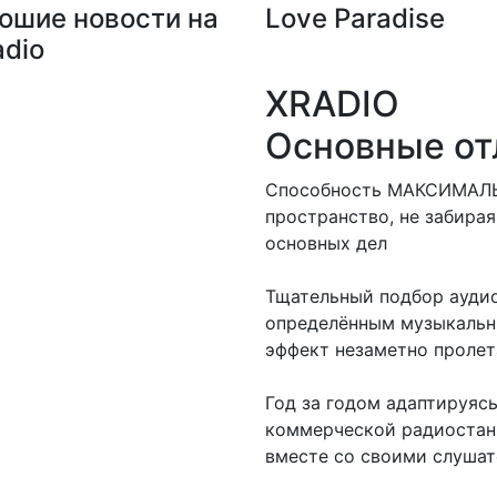
ошие новости на
Love Paradise
adio
XRADIO
Основные от
Способность МАКСИМАЛЬ
пространство, не забирая
основных дел
Тщательный подбор аудио
определённым музыкальн
эффект незаметно проле
Год за годом адаптируяс
коммерческой радиостанц
вместе со своими слуша