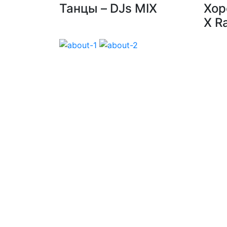
Танцы – DJs MIX
Хор
X R