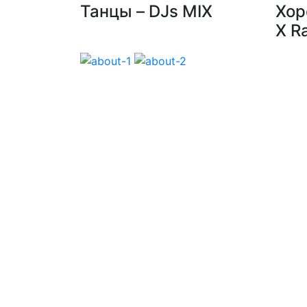
Танцы – DJs MIX
Хор
X R