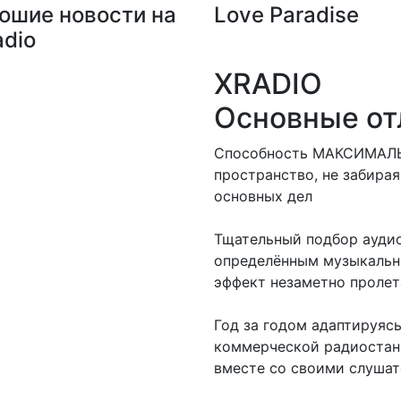
ошие новости на
Love Paradise
adio
XRADIO
Основные от
Способность МАКСИМАЛЬ
пространство, не забирая
основных дел
Тщательный подбор аудио
определённым музыкальн
эффект незаметно проле
Год за годом адаптируяс
коммерческой радиостанц
вместе со своими слуша