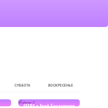
СУББОТА
ВОСКРЕСЕНЬЕ
17:00-17:30
SFERA с Аней Бондаренко