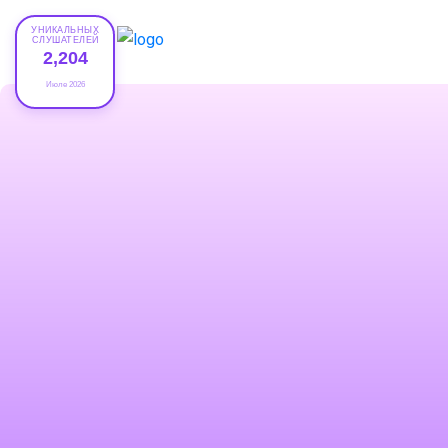
УНИКАЛЬНЫХ
СЛУШАТЕЛЕЙ
2,204
Июле 2026