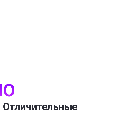
IO
 Отличительные