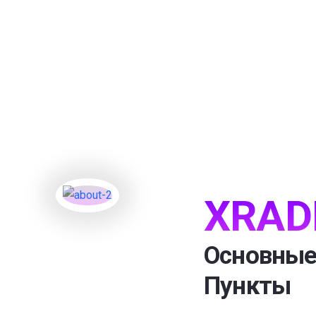
XRAD
Основные
Пункты