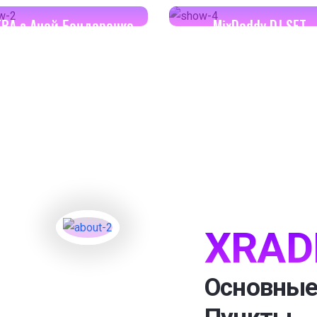
ERA с Аней Бондаренко
MixDaddy DJ SET
XRAD
Основные