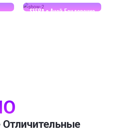
SFERA с Аней Бондаренко
IO
 Отличительные