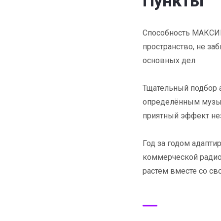
Пункты
Способность МАКСИ
пространство, не заб
основных дел
Тщательный подбор а
определённым музык
приятный эффект не
Год за годом адапт
коммерческой радио
растём вместе со с