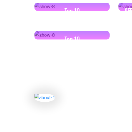
Top 10
SF
18:00-18:30
Toп 10