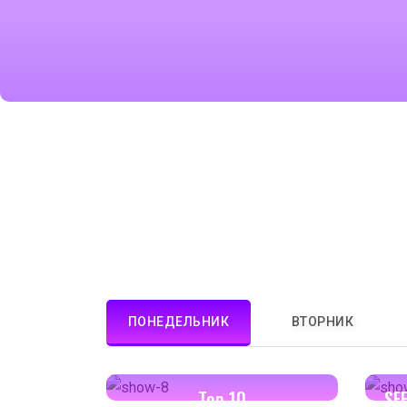
ПОНЕДЕЛЬНИК
ВТОРНИК
13:00-13:30
Top 10
SF