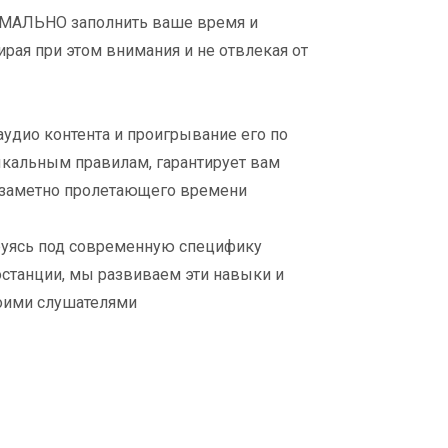
МАЛЬНО заполнить ваше время и
ирая при этом внимания и не отвлекая от
удио контента и проигрывание его по
альным правилам, гарантирует вам
заметно пролетающего времени
ируясь под современную специфику
станции, мы развиваем эти навыки и
воими слушателями