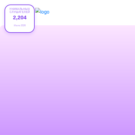
УНИКАЛЬНЫХ
СЛУШАТЕЛЕЙ
2,204
Июле 2026