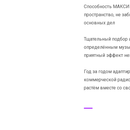
Способность МАКСИ
пространство, не заб
основных дел
Тщательный подбор а
определённым музык
приятный эффект не
Год за годом адапт
коммерческой радио
растём вместе со с