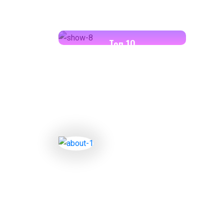
18:00-18:30
Toп 10