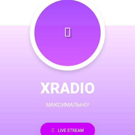
XRADIO
МАКСИМАЛЬНО!
LIVE STREAM