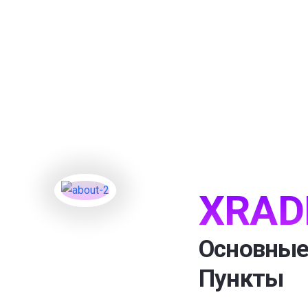
XRAD
Основные
Пункты