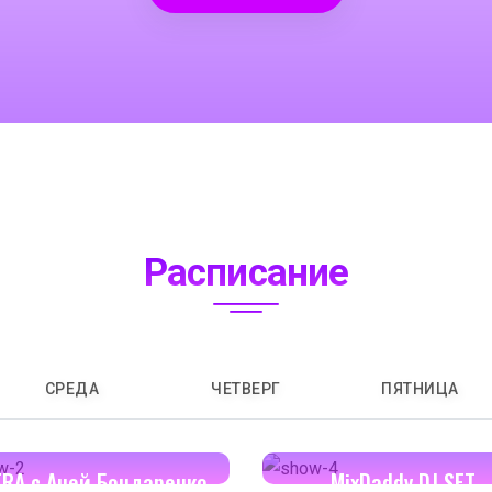
Расписание
СРЕДА
ЧЕТВЕРГ
ПЯТНИЦА
14:00-14:30
16:00-17:00
ERA с Аней Бондаренко
MixDaddy DJ SET