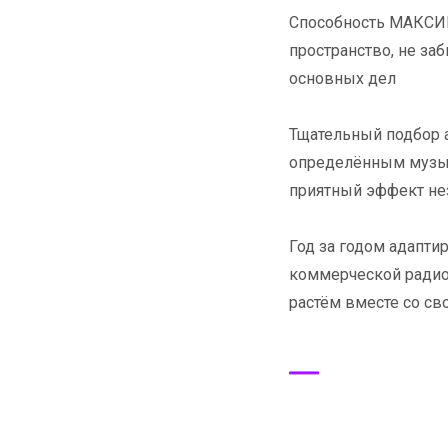
Способность МАКСИ
пространство, не заб
основных дел
Тщательный подбор а
определённым музык
приятный эффект не
Год за годом адапт
коммерческой радио
растём вместе со с