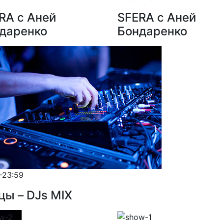
RA с Аней
SFERA с Аней
даренко
Бондаренко
-23:59
цы – DJs MIX