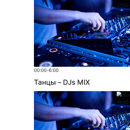
17:00
DJ’s
00:00-6:00
Танцы – DJs MIX
19:00
Хор
X R