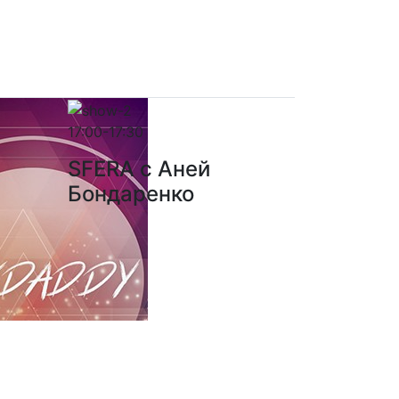
17:00-17:30
SFERA с Аней
Бондаренко