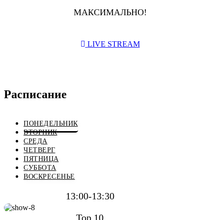
МАКСИМАЛЬНО!
LIVE STREAM
Расписание
ПОНЕДЕЛЬНИК
ВТОРНИК
СРЕДА
ЧЕТВЕРГ
ПЯТНИЦА
СУББОТА
ВОСКРЕСЕНЬЕ
13:00-13:30
Top 10