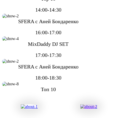
14:00-14:30
SFERA с Аней Бондаренко
16:00-17:00
MixDaddy DJ SET
17:00-17:30
SFERA с Аней Бондаренко
18:00-18:30
Toп 10