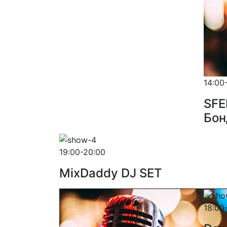
14:00
SFE
Бон
19:00-20:00
MixDaddy DJ SET
18:00