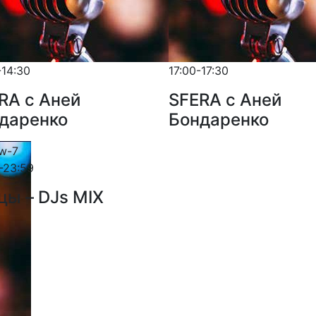
-14:30
17:00-17:30
RA с Аней
SFERA с Аней
даренко
Бондаренко
-23:59
цы – DJs MIX