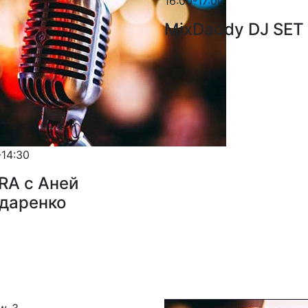
16:00-17:00
MixDaddy DJ SET
-14:30
RA с Аней
даренко