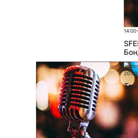
14:00
SFE
Бон
20:00
Тан