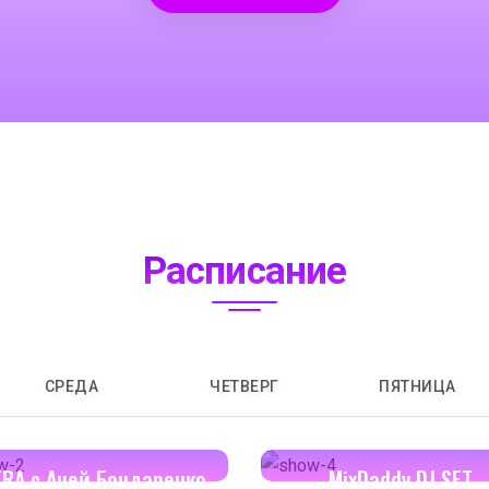
Расписание
СРЕДА
ЧЕТВЕРГ
ПЯТНИЦА
14:00-14:30
16:00-17:00
ERA с Аней Бондаренко
MixDaddy DJ SET