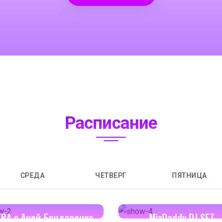
Расписание
СРЕДА
ЧЕТВЕРГ
ПЯТНИЦА
14:00-14:30
16:00-17:00
ERA с Аней Бондаренко
MixDaddy DJ SET