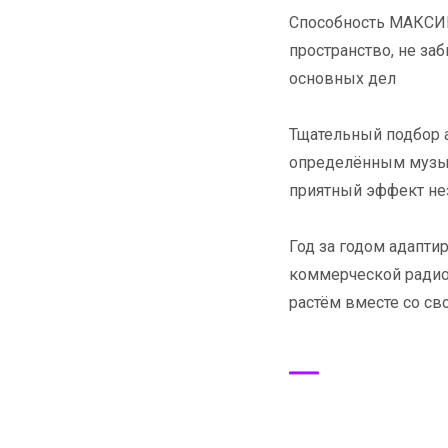
Способность МАКСИ
пространство, не заб
основных дел
Тщательный подбор а
определённым музык
приятный эффект не
Год за годом адапт
коммерческой радио
растём вместе со с