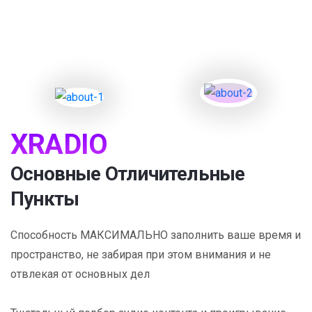
XRADIO
Основные Отличительные
Пункты
Способность МАКСИМАЛЬНО заполнить ваше время и
пространство, не забирая при этом внимания и не
отвлекая от основных дел