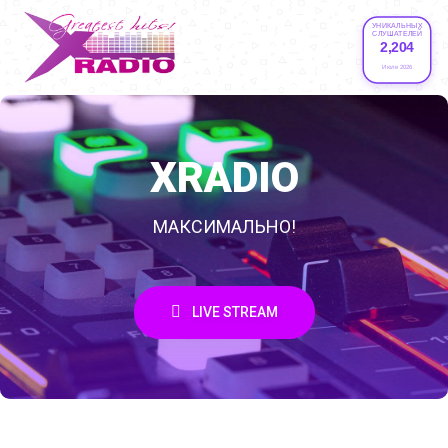
УНИКАЛЬНЫХ
СЛУШАТЕЛЕЙ
2,204
Июле 2026
XRADIO
МАКСИМАЛЬНО!
LIVE STREAM