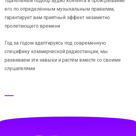
Тщательный подбор аудио контента и проигрывание
его по определённым музыкальным правилам,
гарантирует вам приятный эффект незаметно
пролетающего времени
Год за годом адаптируясь под современную
специфику коммерческой радиостанции, мы
развиваем эти навыки и растём вместе со своими
слушателями