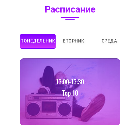
Расписание
ПОНЕДЕЛЬНИК
ВТОРНИК
СРЕДА
Ч
13:00-13:30
Top 10