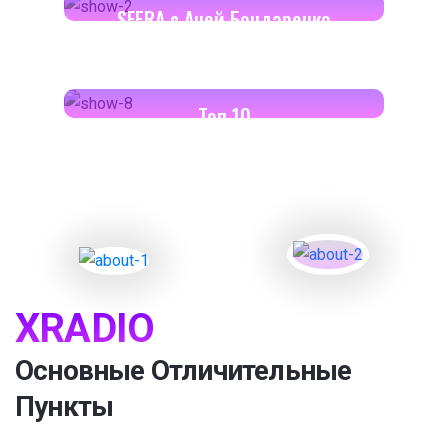
SFERA с Аней Бондаренко
18:00-18:30
Toп 10
XRADIO
Основные Отличительные
Пункты